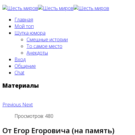
Главная
Мой топ
Шутка юмора
Смешные истории
То самое место
Анекдоты
Вход
Общение
Chat
Материалы
Previous
Next
Просмотров: 480
От Егор Егоровича (на память)