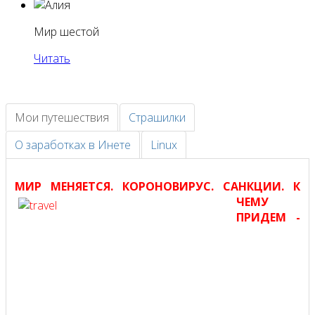
Мир шестой
Читать
© Free
Joomla! 3 Modules
- by
VinaGecko.com
Мои путешествия
Страшилки
О заработках в Инете
Linux
МИР МЕНЯЕТСЯ. КО
РОНОВИРУС. САНКЦИИ. К
ЧЕМУ
ПРИДЕМ -