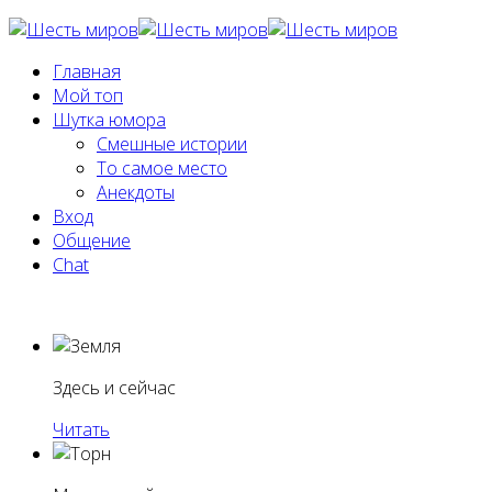
Главная
Мой топ
Шутка юмора
Смешные истории
То самое место
Анекдоты
Вход
Общение
Chat
Здесь и сейчас
Читать